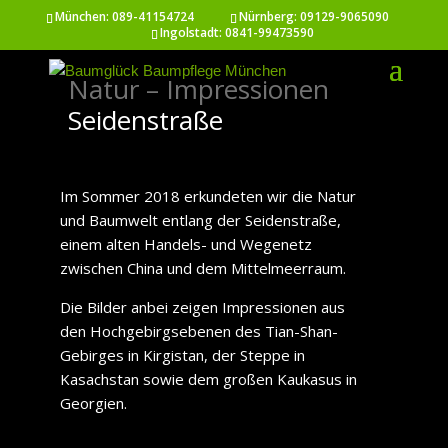
München:
089-41154724
Nürnberg:
09129-9065090
Ingolstadt:
0841-99473590
Natur – Impressionen
Seidenstraße
Im Sommer 2018 erkundeten wir die Natur
und Baumwelt entlang der Seidenstraße,
einem alten Handels- und Wegenetz
zwischen China und dem Mittelmeerraum.
Die Bilder anbei zeigen Impressionen aus
den Hochgebirgsebenen des Tian-Shan-
Gebirges in Kirgistan, der Steppe in
Kasachstan sowie dem großen Kaukasus in
Georgien.